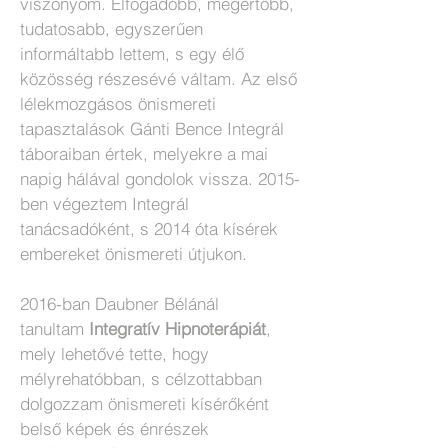
viszonyom. Elfogadóbb, megértőbb,
tudatosabb, egyszerűen
informáltabb lettem, s egy élő
közösség részesévé váltam. Az első
lélekmozgásos önismereti
tapasztalások Gánti Bence Integrál
táboraiban értek, melyekre a mai
napig hálával gondolok vissza. 2015-
ben végeztem Integrál
tanácsadóként, s 2014 óta kísérek
embereket önismereti útjukon.
2016-ban Daubner Bélánál
tanultam
Integratív Hipnoterápiát
,
mely lehetővé tette, hogy
mélyrehatóbban, s célzottabban
dolgozzam önismereti kísérőként
belső képek és énrészek