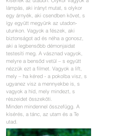
kísérlek az utadon. Olykor vagyok a
lámpás, aki irányt mutat, s olykor
egy árnyék, aki csendben követ, s
így együtt megyünk az utadon-
utunkon. Vagyok a fészek, aki
biztonságot ad és néha a gonosz,
aki a legbensőbb démonjaidat
testesíti meg. A vásznad vagyok,
melyre a bensőd vetül – s együtt
nézzük ezt a filmet. Vagyok a lift,
mely – ha kéred - a pokolba visz, s
ugyanez visz a mennyekbe is, s
vagyok a híd, mely mindezt, s
részeidet összeköti.
Minden mindennel összefügg. A
kísérés, a tánc, az utam és a Te
utad.