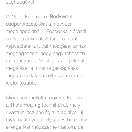
segítségével.
2016-tól képződöm
Bodywork
csoportvezetőként
a módszer
megalapítójánál – Pecsenka Nóránál,
és Sebő Júliánál. A test és tudat
kapcsolata; a tudat mozgása; annak
megengedése, hogy hagy lehessen
az, ami van; a Most, azaz a pillanat
megélése; a tudat tágasságának
megtapasztalása volt számomra a
legfontosabb.
Mindezek mellett megismerkedtem
a
Theta Healing
technikával, mely
kvantum pszichológiai alapjaival új
távlatokat nyitott. Gyors és hatékony
energetikai módszernek tartom, de