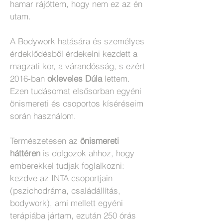
hamar rájöttem, hogy nem ez az én
utam.
A Bodywork hatására és személyes
érdeklődésből érdekelni kezdett a
magzati kor, a várandósság, s ezért
2016-ban
okleveles Dúla
lettem.
Ezen tudásomat elsősorban egyéni
önismereti és csoportos kíséréseim
során használom.
Természetesen az
önismereti
háttéren
is dolgozok ahhoz, hogy
emberekkel tudjak foglalkozni:
kezdve az INTA csoportjain
(pszichodráma, családállítás,
bodywork), ami mellett egyéni
terápiába jártam, ezután 250 órás