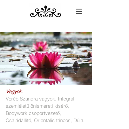
Vagyok.
Veréb Szandra vagyok, Integrál
szemléletű önismereti kísérő,
Bodywork csoportvezető,
Családállító, Orientális táncos, Dúla.