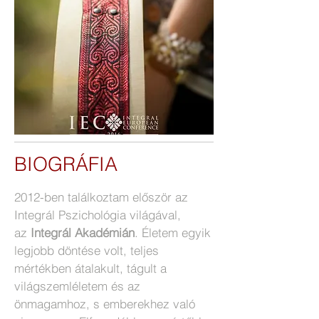
BIOGRÁFIA
2012-ben találkoztam először az
Integrál Pszichológia világával,
az
Integrál Akadémián
. Életem egyik
legjobb döntése volt, teljes
mértékben átalakult, tágult a
világszemléletem és az
önmagamhoz, s emberekhez való