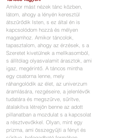
Amikor mást nézek tánc közben,
látom, ahogy a lényén keresztül
átszűrődik Isten, s ez által én is
kapcsolódom hozzá és mélyen
magamhoz. Amikor táncolok,
tapasztalom, ahogy az érzések, s a
Szeretet kivetülnek a mellkasomból,
s állítólag olyasvalamit árasztok, ami
igaz, megérintő. A táncos mintha
egy csatorna lenne, mely
ráhangolódik az élet, az univerzum
áramlására, rezgéseire, a jelenlévők
tudatára és megszűrve, sűrítve,
átalakítva létrejön benne az adott
pillanatban a mozdulat s a kapcsolat
a résztvevőkkel. Olyan, mint egy
prizma, ami összegyűjti a fényt és
sűrítve, befogadható formában