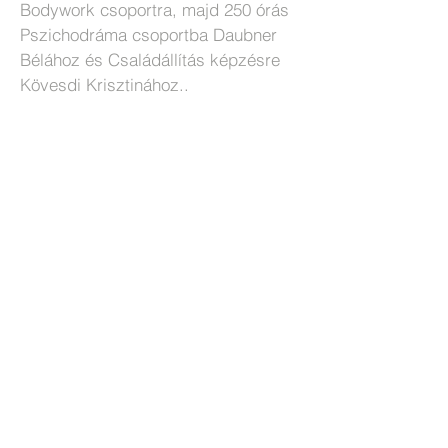
Bodywork csoportra, majd 250 órás
Pszichodráma csoportba Daubner
Bélához és Családállítás képzésre
Kövesdi Krisztinához..
A meditáció szerves része az
életemnek, a hétköznapi gyakorlás
mellett 2013 óta minden évben 10
napos elvonuláson veszek részt.
Számomra a tánc, az alkotás is egy
fontos önismereti forrás, de talán
bármi lehet az, ami lehetővé teszi az
önmagunkkal való kapcsolódást.
Ezen felül nagyon fontos számomra
a mozgás, és a természettel való
kapcsolat, melyet futással, jógával,
biciklizéssel, természet járással
teszek lehetővé.
2023-ban
Bodywork