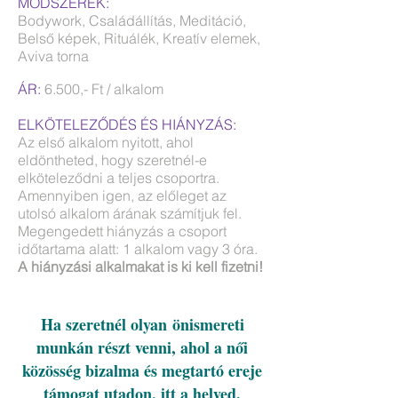
MÓDSZEREK:
Bodywork, Családállítás, Meditáció,
Belső képek, Rituálék, Kreatív elemek,
Aviva torna
ÁR:
6.500,- Ft / alkalom
ELKÖTELEZŐDÉS ÉS HIÁNYZÁS:
Az első alkalom nyitott, ahol
eldöntheted, hogy szeretnél-e
elköteleződni a teljes csoportra.
Amennyiben igen, az előleget az
utolsó alkalom árának számítjuk fel.
Megengedett hiányzás a csoport
időtartama alatt: 1 alkalom vagy 3 óra.
A hiányzási alkalmakat is ki kell fizetni!
Ha szeretnél olyan önismereti
munkán részt venni, ahol a női
közösség bizalma és megtartó ereje
támogat utadon, itt a helyed.