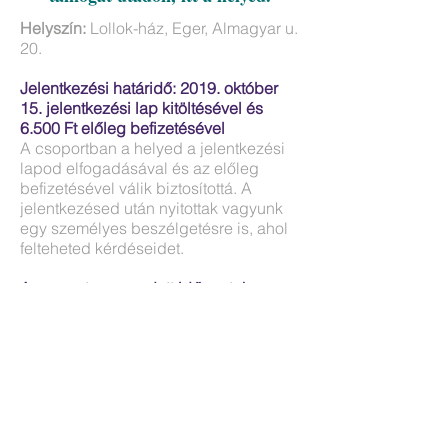
Helyszín:
Lollok-ház, Eger, Almagyar u.
20.
Jelentkezési határidő: 2019. október
15. jelentkezési lap kitöltésével és
6.500 Ft előleg befizetésével
A csoportban a helyed a jelentkezési
lapod elfogadásával és az előleg
befizetésével válik biztosítottá.
A
jelentkezésed után nyitottak vagyunk
egy személyes beszélgetésre is, ahol
felteheted kérdéseidet.
A csoport a megadott időpontok
szerint akkor indul el, ha összejön a
minimum létszám (8 fő).
JELENTKEZÉSI LAP
A CSOPORT TÉRTARTÓI
: