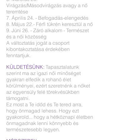
Virágzás/Másodvirágzás avagy a nő
teremtése
7. Április 24. - Befogadás-elengedés
8. Május 22.- Férfi tükrén keresztül a nő
9. Júni 26. - Záró alkalom - Természet
és a női közösség
A változtatás jogát a csoport
kibontakoztatása érdekében
fenntartjuk.
KÜLDETÉSÜNK:
Tapasztalatunk
szerint ma az igazi női minőséget
gyakran elfedik a rohanó élet
körülményei, ezért szeretnénk a nőket
az egyensúly felé törekvésükben
támogatni.
Ez most a Te időd és Te tered arra,
hogy önmagad lehess. Hogy ezt
gyakorold... hogy a hétköznapi életben
önmagadnak lenni könnyebb és
természetesebb legyen.