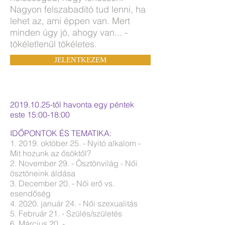
Nagyon felszabadító tud lenni, ha
lehet az, ami éppen van. Mert
minden úgy jó, ahogy van... -
tökéletlenül tökéletes.
JELENTKEZEM
2019.10.25
-től havonta egy péntek
este 15:00-18:00
IDŐPONTOK ÉS TEMATIKA:
1. 2019. október 25. - Nyitó alkalom -
Mit hozunk az ősöktől?
2. November 29. - Ösztönvilág - Női
ösztöneink áldása
3. December 20. - Női erő vs.
esendőség
4. 2020. január 24. - Női szexualitás
5. Február 21. - Szülés/születés
6. Március 20. -