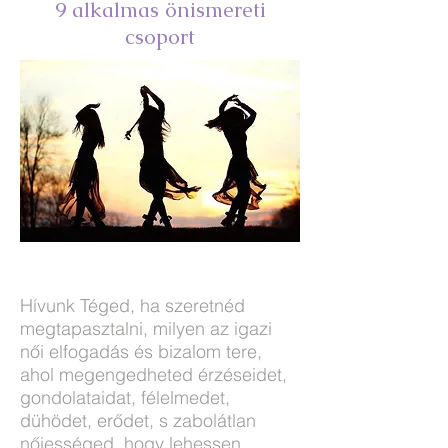
9 alkalmas önismereti
csoport
Hívunk Téged, ha szeretnéd
megtapasztalni, milyen az igazi
női elfogadás és bizalom tere,
ahol megengedheted érzéseidet,
gondolataidat, félelmedet,
dühödet, erődet, s zabolátlan
nőiességed, hogy lehessen.