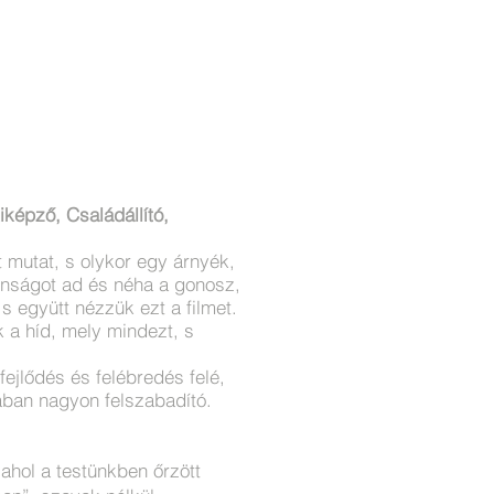
képző, Családállító,
yt mutat, s olykor egy árnyék,
onságot ad és néha a gonosz,
 együtt nézzük ezt a filmet.
k a híd, mely mindezt, s
ejlődés és felébredés felé,
ban nagyon felszabadító.
ahol a testünkben őrzött