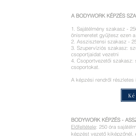
A BODYWORK KÉPZÉS SZA
1. Sajátélmény szakasz - 250 
önismeretet gyűjtesz ezen a
2. Asszisztensi szakasz - 25
3. Szupervíziós szakasz: szu
csoportjaidat vezetni
4. Csoportvezetői szakasz: 
csoportokat.
A képzési rendről részletes i
Ké
BODYWORK KÉPZÉS - ASSZ
Előfeltétele
: 250 óra sajátél
képzést vezető kiképzőnél,