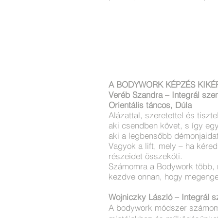
A BODYWORK KÉPZÉS KIKÉ
Veréb Szandra – Integrál sze
Orientális táncos, Dúla
Alázattal, szeretettel és tisz
aki csendben követ, s így eg
aki a legbensőbb démonjaidat 
Vagyok a lift, mely – ha kére
részeidet összeköti.
Számomra a Bodywork több, mi
kezdve onnan, hogy megenged
Wojniczky László – Integrál 
A bodywork módszer számomra a