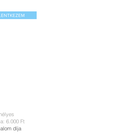
LENTKEZEM
emélyes
ja: 6.000 Ft
kalom díja