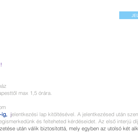
JE
!
ház
pesttől max 1,5 órára.
lom
-ig,
j
elentkezési lap kitöltésével. A jelentkezésed után sz
egismerkedünk és felteheted kérdéseidet.
Az első interjú dí
zetése után válik biztosítottá, mely egyben az utolsó két al