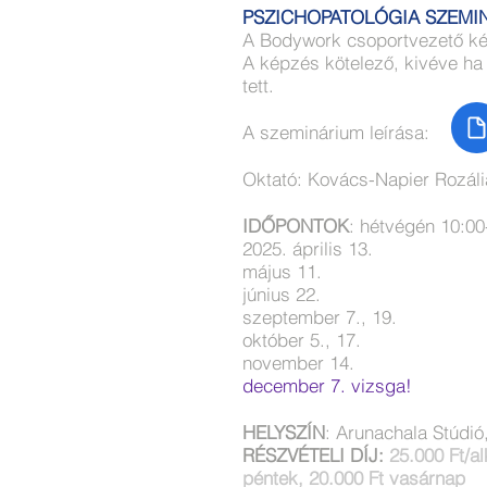
PSZICHOPATOLÓGIA SZEM
A Bodywork csoportvezető kép
A képzés kötelező, kivéve ha
tett.
A szeminárium leírása:
Oktató: Kovács-Napier Rozáli
IDŐPONTOK
: hétvégén 10:00
2025. április 13.
május 11.
június 22.
szeptember 7., 19.
október 5., 17.
november 14.
december 7. vizsga!
HELYSZÍN
:
Arunachala Stúdió
RÉSZVÉTELI DÍJ:
25.000 Ft/a
péntek, 20.000 Ft vasárnap