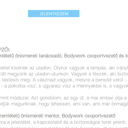
JELENTKEZEM
PZŐI
:
mléletű önismereti tanácsadó, Bodywork csoportvezető és ki
telettel kísérlek az utadon. Olykor vagyok a lámpás, aki irán
yütt megyünk az utadon-utunkon. Vagyok a fészek, aki bizt
testesíti meg. A vásznad vagyok, melyre a bensőd vetül – s
d - a pokolba visz, s ugyanez visz a mennyekbe is, s vagyo
nt módszer. Azt gondolom, ez egy út, a mai ember útja a f
jük magunknak, hogy lehessen, ami van, ami már önmagá
szemléletű önismereti mentor, Bodywork csoportvezető
 jelenlétet, a kapcsolatot és a biztonságos teret jelenti, 