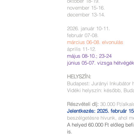
október 18-19.
november 15-16.
december 13-14.
2026. január 10-11.
február 07-08.
március 06-08. elvonulás
április 11-12.
május 08-10.; 23-24
június 05-07. vizsga hétvégék
HELYSZÍN:
Budapest: Jurányi Inkubátor 
Vidéki helyszín: később, Buda
Részvételi díj:
30.000 Ft/alka
Jelentkezés: 2025. február 15
beszélgetésre hívunk, ahol m
A helyed 60.000 Ft előleg befi
is.