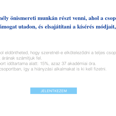
mély önismereti munkán részt venni, ahol a csop
mogat utadon, és elsajátítani a kísérés módjait, 
hol eldöntheted, hogy szeretnél-e elköteleződni a teljes cs
 árának számítjuk fel.
rt időtartama alatt: 15%, azaz 37 akadémiai óra.
soportban, így a hiányzási alkalmakat is ki kell fizetni.
JELENTKEZEM