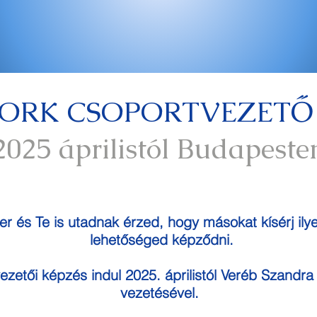
ORK CSOPORTVEZETŐ 
2025 áprilistól Budapeste
r és Te is utadnak érzed, hogy másokat kísérj il
lehetőséged képz
ődni.
ezetői képzés indul 2025. áprilistól Veréb Szandra
vezetésével.