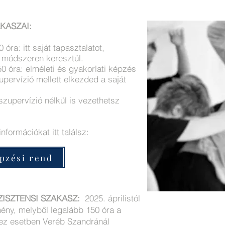
KASZAI:
óra: itt saját tapasztalatot,
 módszeren keresztül.
0 óra: elméleti és gyakorlati képzés
pervízió mellett elkezded a saját
szupervízió nélkül is vezethetsz
nformációkat itt találsz:
pzési rend
ISZTENSI SZAKASZ:
2025. áprilistól
mény, melyből legalább 150 óra a
 ez esetben Veréb Szandránál